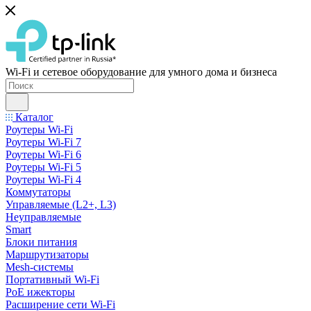
Wi-Fi и сетевое оборудование для умного дома и бизнеса
Каталог
Роутеры Wi-Fi
Роутеры Wi-Fi 7
Роутеры Wi-Fi 6
Роутеры Wi-Fi 5
Роутеры Wi-Fi 4
Коммутаторы
Управляемые (L2+, L3)
Неуправляемые
Smart
Блоки питания
Маршрутизаторы
Mesh-системы
Портативный Wi-Fi
PoE ижекторы
Расширение сети Wi‑Fi