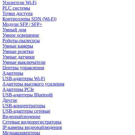
Усилители Wi-Fi
PLC системы
Точки доступа
Контроллеры SDN (Wi-Fi)
Модули SFP / SFP+
Умный дом
Умное освещение
Роботы-пылесосы
Умные камеры
Умные розетки
Умные датчики
Умные выключатели
Центры управления
Адаптеры
USB-адаптеры Wi-Fi
Адаптеры высокого усиления
Адаптеры PCIe
USB-адаптеры Bluetooth
Другое
USB-концентраторы
USB-адаптеры сетевые
Видеонаблюдение
Сетевые видеорегистраторы
IP-камеры видеонаблюдения
Медиаконвертеры