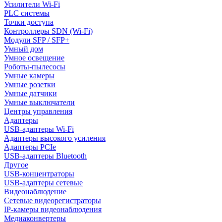
Усилители Wi-Fi
PLC системы
Точки доступа
Контроллеры SDN (Wi-Fi)
Модули SFP / SFP+
Умный дом
Умное освещение
Роботы-пылесосы
Умные камеры
Умные розетки
Умные датчики
Умные выключатели
Центры управления
Адаптеры
USB-адаптеры Wi-Fi
Адаптеры высокого усиления
Адаптеры PCIe
USB-адаптеры Bluetooth
Другое
USB-концентраторы
USB-адаптеры сетевые
Видеонаблюдение
Сетевые видеорегистраторы
IP-камеры видеонаблюдения
Медиаконвертеры