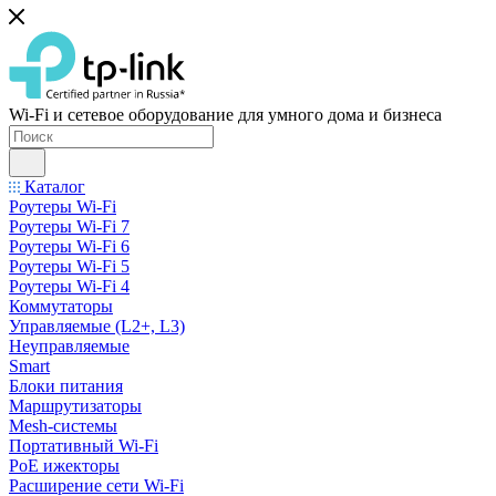
Wi-Fi и сетевое оборудование для умного дома и бизнеса
Каталог
Роутеры Wi-Fi
Роутеры Wi-Fi 7
Роутеры Wi-Fi 6
Роутеры Wi-Fi 5
Роутеры Wi-Fi 4
Коммутаторы
Управляемые (L2+, L3)
Неуправляемые
Smart
Блоки питания
Маршрутизаторы
Mesh-системы
Портативный Wi-Fi
PoE ижекторы
Расширение сети Wi‑Fi