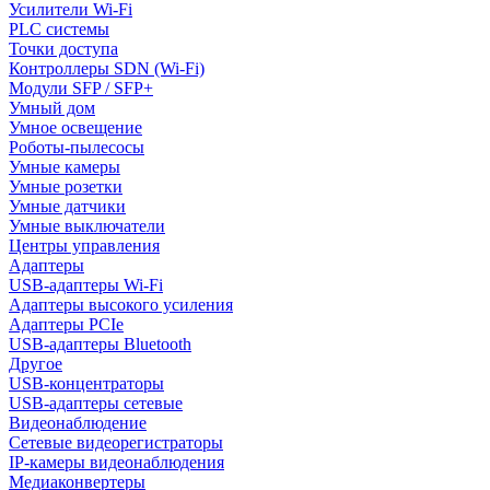
Усилители Wi-Fi
PLC системы
Точки доступа
Контроллеры SDN (Wi-Fi)
Модули SFP / SFP+
Умный дом
Умное освещение
Роботы-пылесосы
Умные камеры
Умные розетки
Умные датчики
Умные выключатели
Центры управления
Адаптеры
USB-адаптеры Wi-Fi
Адаптеры высокого усиления
Адаптеры PCIe
USB-адаптеры Bluetooth
Другое
USB-концентраторы
USB-адаптеры сетевые
Видеонаблюдение
Сетевые видеорегистраторы
IP-камеры видеонаблюдения
Медиаконвертеры