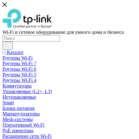
Wi-Fi и сетевое оборудование для умного дома и бизнеса
Каталог
Роутеры Wi-Fi
Роутеры Wi-Fi 7
Роутеры Wi-Fi 6
Роутеры Wi-Fi 5
Роутеры Wi-Fi 4
Коммутаторы
Управляемые (L2+, L3)
Неуправляемые
Smart
Блоки питания
Маршрутизаторы
Mesh-системы
Портативный Wi-Fi
PoE ижекторы
Расширение сети Wi‑Fi