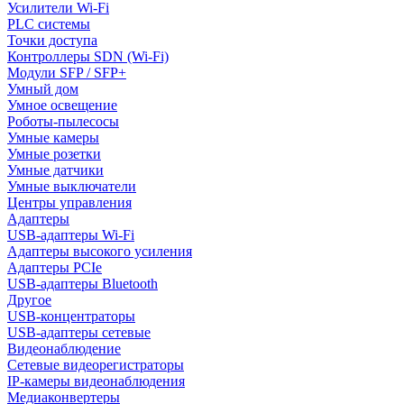
Усилители Wi-Fi
PLC системы
Точки доступа
Контроллеры SDN (Wi-Fi)
Модули SFP / SFP+
Умный дом
Умное освещение
Роботы-пылесосы
Умные камеры
Умные розетки
Умные датчики
Умные выключатели
Центры управления
Адаптеры
USB-адаптеры Wi-Fi
Адаптеры высокого усиления
Адаптеры PCIe
USB-адаптеры Bluetooth
Другое
USB-концентраторы
USB-адаптеры сетевые
Видеонаблюдение
Сетевые видеорегистраторы
IP-камеры видеонаблюдения
Медиаконвертеры