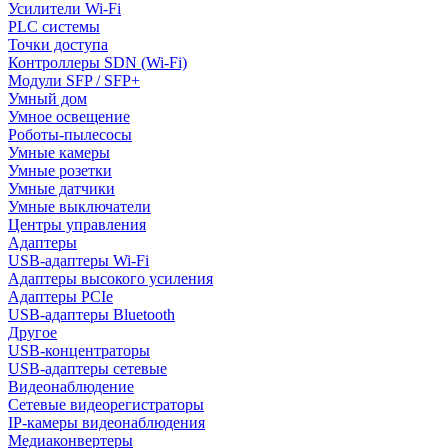
Усилители Wi-Fi
PLC системы
Точки доступа
Контроллеры SDN (Wi-Fi)
Модули SFP / SFP+
Умный дом
Умное освещение
Роботы-пылесосы
Умные камеры
Умные розетки
Умные датчики
Умные выключатели
Центры управления
Адаптеры
USB-адаптеры Wi-Fi
Адаптеры высокого усиления
Адаптеры PCIe
USB-адаптеры Bluetooth
Другое
USB-концентраторы
USB-адаптеры сетевые
Видеонаблюдение
Сетевые видеорегистраторы
IP-камеры видеонаблюдения
Медиаконвертеры