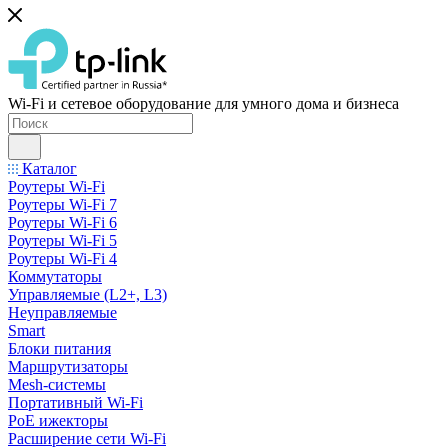
Wi-Fi и сетевое оборудование для умного дома и бизнеса
Каталог
Роутеры Wi-Fi
Роутеры Wi-Fi 7
Роутеры Wi-Fi 6
Роутеры Wi-Fi 5
Роутеры Wi-Fi 4
Коммутаторы
Управляемые (L2+, L3)
Неуправляемые
Smart
Блоки питания
Маршрутизаторы
Mesh-системы
Портативный Wi-Fi
PoE ижекторы
Расширение сети Wi‑Fi