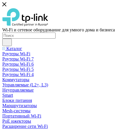
Wi-Fi и сетевое оборудование для умного дома и бизнеса
Каталог
Роутеры Wi-Fi
Роутеры Wi-Fi 7
Роутеры Wi-Fi 6
Роутеры Wi-Fi 5
Роутеры Wi-Fi 4
Коммутаторы
Управляемые (L2+, L3)
Неуправляемые
Smart
Блоки питания
Маршрутизаторы
Mesh-системы
Портативный Wi-Fi
PoE ижекторы
Расширение сети Wi‑Fi