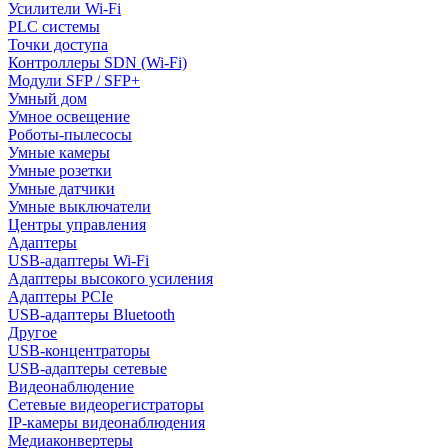
Усилители Wi-Fi
PLC системы
Точки доступа
Контроллеры SDN (Wi-Fi)
Модули SFP / SFP+
Умный дом
Умное освещение
Роботы-пылесосы
Умные камеры
Умные розетки
Умные датчики
Умные выключатели
Центры управления
Адаптеры
USB-адаптеры Wi-Fi
Адаптеры высокого усиления
Адаптеры PCIe
USB-адаптеры Bluetooth
Другое
USB-концентраторы
USB-адаптеры сетевые
Видеонаблюдение
Сетевые видеорегистраторы
IP-камеры видеонаблюдения
Медиаконвертеры