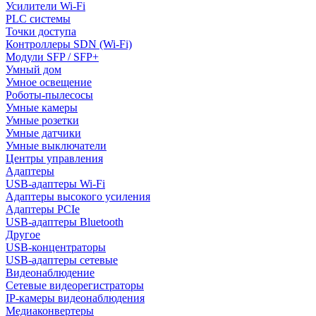
Усилители Wi-Fi
PLC системы
Точки доступа
Контроллеры SDN (Wi-Fi)
Модули SFP / SFP+
Умный дом
Умное освещение
Роботы-пылесосы
Умные камеры
Умные розетки
Умные датчики
Умные выключатели
Центры управления
Адаптеры
USB-адаптеры Wi-Fi
Адаптеры высокого усиления
Адаптеры PCIe
USB-адаптеры Bluetooth
Другое
USB-концентраторы
USB-адаптеры сетевые
Видеонаблюдение
Сетевые видеорегистраторы
IP-камеры видеонаблюдения
Медиаконвертеры