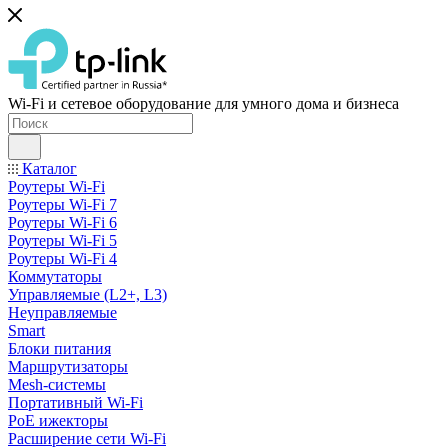
Wi-Fi и сетевое оборудование для умного дома и бизнеса
Каталог
Роутеры Wi-Fi
Роутеры Wi-Fi 7
Роутеры Wi-Fi 6
Роутеры Wi-Fi 5
Роутеры Wi-Fi 4
Коммутаторы
Управляемые (L2+, L3)
Неуправляемые
Smart
Блоки питания
Маршрутизаторы
Mesh-системы
Портативный Wi-Fi
PoE ижекторы
Расширение сети Wi‑Fi