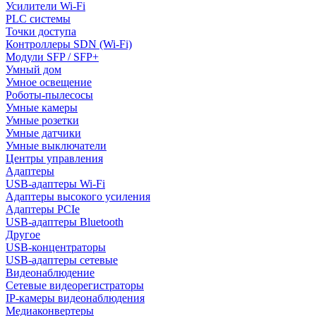
Усилители Wi-Fi
PLC системы
Точки доступа
Контроллеры SDN (Wi-Fi)
Модули SFP / SFP+
Умный дом
Умное освещение
Роботы-пылесосы
Умные камеры
Умные розетки
Умные датчики
Умные выключатели
Центры управления
Адаптеры
USB-адаптеры Wi-Fi
Адаптеры высокого усиления
Адаптеры PCIe
USB-адаптеры Bluetooth
Другое
USB-концентраторы
USB-адаптеры сетевые
Видеонаблюдение
Сетевые видеорегистраторы
IP-камеры видеонаблюдения
Медиаконвертеры