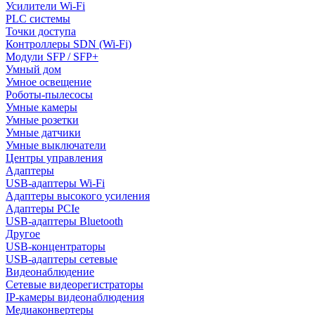
Усилители Wi-Fi
PLC системы
Точки доступа
Контроллеры SDN (Wi-Fi)
Модули SFP / SFP+
Умный дом
Умное освещение
Роботы-пылесосы
Умные камеры
Умные розетки
Умные датчики
Умные выключатели
Центры управления
Адаптеры
USB-адаптеры Wi-Fi
Адаптеры высокого усиления
Адаптеры PCIe
USB-адаптеры Bluetooth
Другое
USB-концентраторы
USB-адаптеры сетевые
Видеонаблюдение
Сетевые видеорегистраторы
IP-камеры видеонаблюдения
Медиаконвертеры