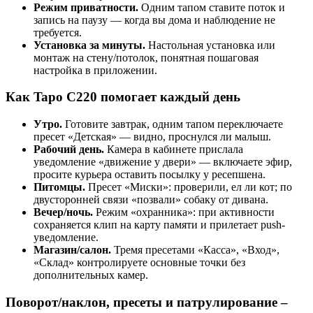
Режим приватности.
Одним тапом ставите поток и
запись на паузу — когда вы дома и наблюдение не
требуется.
Установка за минуты.
Настольная установка или
монтаж на стену/потолок, понятная пошаговая
настройка в приложении.
Как Tapo C220 помогает каждый день
Утро.
Готовите завтрак, одним тапом переключаете
пресет «Детская» — видно, проснулся ли малыш.
Рабочий день.
Камера в кабинете прислала
уведомление «движение у двери» — включаете эфир,
просите курьера оставить посылку у ресепшена.
Питомцы.
Пресет «Миски»: проверили, ел ли кот; по
двусторонней связи «позвали» собаку от дивана.
Вечер/ночь.
Режим «охранника»: при активности
сохраняется клип на карту памяти и прилетает push-
уведомление.
Магазин/салон.
Тремя пресетами «Касса», «Вход»,
«Склад» контролируете основные точки без
дополнительных камер.
Поворот/наклон, пресеты и патрулирование –