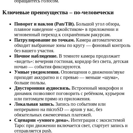
обращайтесь голосом.
Ключевые преимущества – по-человечески
Поворот и наклон (Pan/Tilt).
Большой угол обзора,
плавное наведение «джойстиком» в приложении и
мгновенный переход к сохранённым ракурсам.
Патрулирование по точкам.
Камера автоматически
обходит выбранные зоны по кругу — фоновый контроль
без вашего участия.
Ночное наблюдение.
В темноте камера продолжает
«видеть»: вечерняя гостиная, коридор без света, детская
ночью — события фиксируются.
Умные уведомления.
Оповещения о движении/звуке
приходят аккуратно и с превью — меньше «шума»,
больше пользы.
Двусторонняя аудиосвязь.
Встроенный микрофон и
динамик позволяют поговорить с ребёнком, курьером
или питомцем прямо из приложения.
Локальная запись.
Запись по событиям или
непрерывно на microSD — архив у вас, без
обязательных ежемесячных платежей.
Сценарии «умного дома».
Интеграция с экосистемой
Tapo: при движении включается свет, стартует запись и
отправляется push.