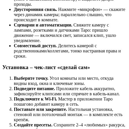
проходы.
Двусторонняя связь.
Нажмите «микрофон» — скажите
через динамик камеры; параллельно слышно, что
происходит в комнате.
Сценарии и автоматизации.
Свяжите камеру с
лампами, розетками и датчиками Tapo: пришло
движение — включился свет, записался клип, ушло
уведомление.
Совместный доступ.
Делитесь камерой с
родственниками/коллегами, тонко настраивая права и
сроки.
Установка – чек-лист «сделай сам»
Выберите точку.
Угол комнаты или место, откуда
видны вход, окна и ключевые зоны.
Подведите питание.
Проложите кабель аккуратно,
зафиксируйте клипсами или спрячьте в кабель-канал.
Подключите к Wi-Fi.
Мастер в приложении Tapo
пошагово добавит камеру в сеть.
Поставьте или закрепите.
Настольная установка,
стеновой или потолочный монтаж — в комплекте есть
крепёж.
Создайте пресеты.
Сохраните 2–4 «любимых» ракурса,