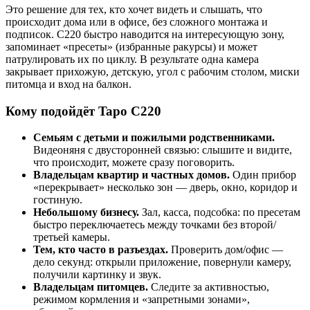
Это решение для тех, кто хочет видеть и слышать, что
происходит дома или в офисе, без сложного монтажа и
подписок. C220 быстро наводится на интересующую зону,
запоминает «пресеты» (избранные ракурсы) и может
патрулировать их по циклу. В результате одна камера
закрывает прихожую, детскую, угол с рабочим столом, миски
питомца и вход на балкон.
Кому подойдёт Tapo C220
Семьям с детьми и пожилыми родственниками.
Видеоняня с двусторонней связью: слышите и видите,
что происходит, можете сразу поговорить.
Владельцам квартир и частных домов.
Один прибор
«перекрывает» несколько зон — дверь, окно, коридор и
гостиную.
Небольшому бизнесу.
Зал, касса, подсобка: по пресетам
быстро переключаетесь между точками без второй/
третьей камеры.
Тем, кто часто в разъездах.
Проверить дом/офис —
дело секунд: открыли приложение, повернули камеру,
получили картинку и звук.
Владельцам питомцев.
Следите за активностью,
режимом кормления и «запретными зонами»,