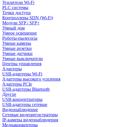
Усилители Wi-Fi
PLC системы
Точки доступа
Контроллеры SDN (Wi-Fi)
Модули SFP / SFP+
Умный дом
Умное освещение
Роботы-пылесосы
Умные камеры
Умные розетки
Умные датчики
Умные выключатели
Центры управления
Адаптеры
USB-адаптеры Wi-Fi
Адаптеры высокого усиления
Адаптеры PCIe
USB-адаптеры Bluetooth
Другое
USB-концентраторы
USB-адаптеры сетевые
Видеонаблюдение
Сетевые видеорегистраторы
IP-камеры видеонаблюдения
Медиаконвертеры