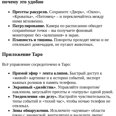
почему это удобно
Пресеты ракурсов.
Сохраните «Дверь», «Окно»,
«Кроватка», «Питомец» – и переключайтесь между
ними мгновенно.
Патрулирование.
Камера по расписанию обходит
сохранённые точки – вы получаете фоновый
мониторинг без «залипания» в экран.
Плавность и тишина.
Повороты проходят мягко и не
отвлекают домочадцев, не пугают животных.
Приложение Tapo
Всё управление сосредоточено в Tapo:
Прямой эфир + лента клипов.
Быстрый доступ к
«живой» картинке и к истории событий, экспорт
важных роликов в память телефона.
Экранный «джойстик»
. Управляйте поворотом/
наклоном, запускайте пресеты и «патруль» одной рукой.
Уведомления «по делу».
Настройте чувствительность,
типы событий и «тихий час», чтобы ночью телефон не
отвлекал.
Зоны обнаружения.
Исключите «шумные» области
(окно с занавеской, вентилятор) и выделите двери/