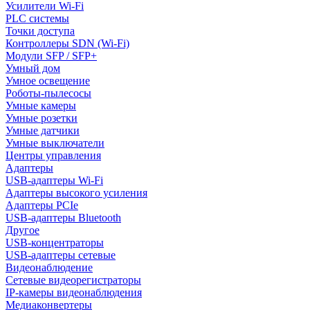
Усилители Wi-Fi
PLC системы
Точки доступа
Контроллеры SDN (Wi-Fi)
Модули SFP / SFP+
Умный дом
Умное освещение
Роботы-пылесосы
Умные камеры
Умные розетки
Умные датчики
Умные выключатели
Центры управления
Адаптеры
USB-адаптеры Wi-Fi
Адаптеры высокого усиления
Адаптеры PCIe
USB-адаптеры Bluetooth
Другое
USB-концентраторы
USB-адаптеры сетевые
Видеонаблюдение
Сетевые видеорегистраторы
IP-камеры видеонаблюдения
Медиаконвертеры