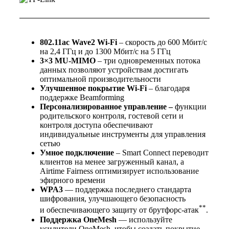
802.11
ac
Wave
2
Wi
-
Fi
– скорость до 600 Мбит/с
на 2,4 ГГц и до 1300 Мбит/с на 5 ГГц
3×3
MU-
MIMO
– три одновременных потока
данных позволяют устройствам достигать
оптимальной производительности
Улучшенное
покрытие
Wi-Fi
– благодаря
поддержке Beamforming
Персонализированное управление –
функции
родительского контроля, гостевой сети и
контроля доступа обеспечивают
индивидуальные инструменты для управления
сетью
Умное подключение
– Smart Connect переводит
клиентов на менее загруженный канал, а
Airtime Fairness оптимизирует использование
эфирного времени
WPA3
— поддержка последнего стандарта
шифрования, улучшающего безопасность
**
и обеспечивающего защиту от брутфорс‑атак
.
Поддержка OneMesh
— используйте
усилители OneMesh, чтобы создать покрытие