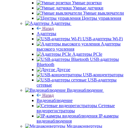
Умные розетки
Умные датчики
Умные выключатели
Центры управления
Адаптеры
Назад
Адаптеры
USB-адаптеры Wi-Fi
Адаптеры
высокого усиления
Адаптеры PCIe
USB-адаптеры
Bluetooth
Другое
USB-концентраторы
USB-адаптеры
сетевые
Видеонаблюдение
Назад
Видеонаблюдение
Сетевые
видеорегистраторы
IP-камеры
видеонаблюдения
Медиаконвертеры