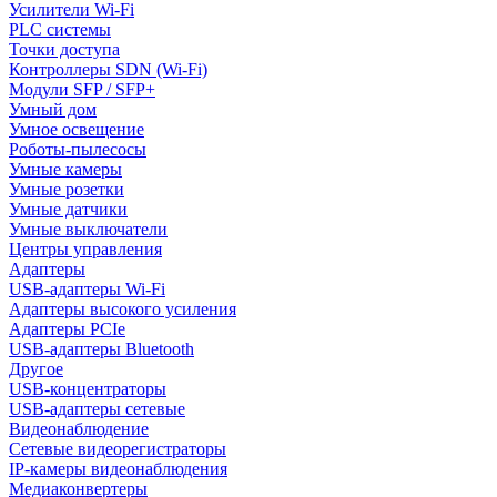
Усилители Wi-Fi
PLC системы
Точки доступа
Контроллеры SDN (Wi-Fi)
Модули SFP / SFP+
Умный дом
Умное освещение
Роботы-пылесосы
Умные камеры
Умные розетки
Умные датчики
Умные выключатели
Центры управления
Адаптеры
USB-адаптеры Wi-Fi
Адаптеры высокого усиления
Адаптеры PCIe
USB-адаптеры Bluetooth
Другое
USB-концентраторы
USB-адаптеры сетевые
Видеонаблюдение
Сетевые видеорегистраторы
IP-камеры видеонаблюдения
Медиаконвертеры