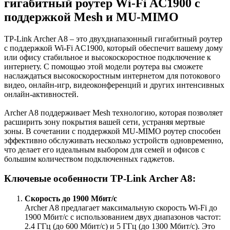
гигабитный роутер Wi-Fi AC1900 с
поддержкой Mesh и MU-MIMO
TP-Link Archer A8 – это двухдиапазонный гигабитный роутер
с поддержкой Wi-Fi AC1900, который обеспечит вашему дому
или офису стабильное и высокоскоростное подключение к
интернету. С помощью этой модели роутера вы сможете
наслаждаться высокоскоростным интернетом для потокового
видео, онлайн-игр, видеоконференций и других интенсивных
онлайн-активностей.
Archer A8 поддерживает Mesh технологию, которая позволяет
расширить зону покрытия вашей сети, устраняя мертвые
зоны. В сочетании с поддержкой MU-MIMO роутер способен
эффективно обслуживать несколько устройств одновременно,
что делает его идеальным выбором для семей и офисов с
большим количеством подключенных гаджетов.
Ключевые особенности TP-Link Archer A8:
Скорость до 1900 Мбит/с
Archer A8 предлагает максимальную скорость Wi-Fi до
1900 Мбит/с с использованием двух диапазонов частот:
2.4 ГГц (до 600 Мбит/с) и 5 ГГц (до 1300 Мбит/с). Это