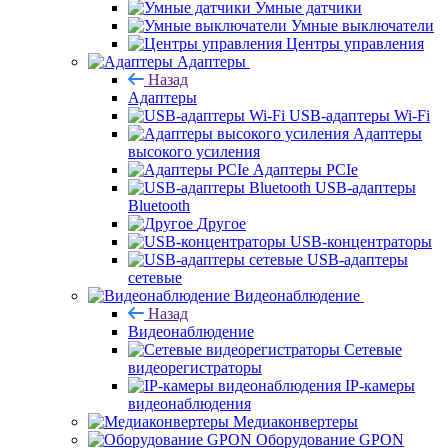
Умные датчики
Умные выключатели
Центры управления
Адаптеры
Назад
Адаптеры
USB-адаптеры Wi-Fi
Адаптеры
высокого усиления
Адаптеры PCIe
USB-адаптеры
Bluetooth
Другое
USB-концентраторы
USB-адаптеры
сетевые
Видеонаблюдение
Назад
Видеонаблюдение
Сетевые
видеорегистраторы
IP-камеры
видеонаблюдения
Медиаконвертеры
Оборудование GPON