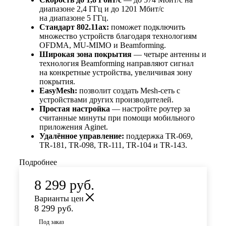
диапазоне 2,4 ГГц и до 1201 Мбит/с
на диапазоне 5 ГГц.
Стандарт 802.11ax:
поможет подключить
множество устройств благодаря технологиям
OFDMA, MU-MIMO и Beamforming.
Широкая зона покрытия
— четыре антенны и
технология Beamforming направляют сигнал
на конкретные устройства, увеличивая зону
покрытия.
EasyMesh:
позволит создать Mesh-сеть с
устройствами других производителей.
Простая настройка
— настройте роутер за
считанные минуты при помощи мобильного
приложения Aginet.
Удалённое управление:
поддержка TR‑069,
TR‑181, TR‑098, TR‑111, TR‑104 и TR‑143.
Подробнее
8 299
руб.
Варианты цен
8 299
руб.
Под заказ