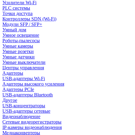
Усилители Wi-Fi
PLC системы
Точки доступа
Контроллеры SDN (Wi-Fi)
Модули SFP / SFP+
Умный дом
Умное освещение
Роботы-пылесосы
Умные камеры
Умные розетки
Умные датчики
Умные выключатели
Центры управления
Адаптеры
USB-адаптеры Wi-Fi
Адаптеры высокого усиления
Адаптеры PCIe
USB-адаптеры Bluetooth
Другое
USB-концентраторы
USB-адаптеры сетевые
Видеонаблюдение
Сетевые видеорегистраторы
IP-камеры видеонаблюдения
Медиаконвертеры