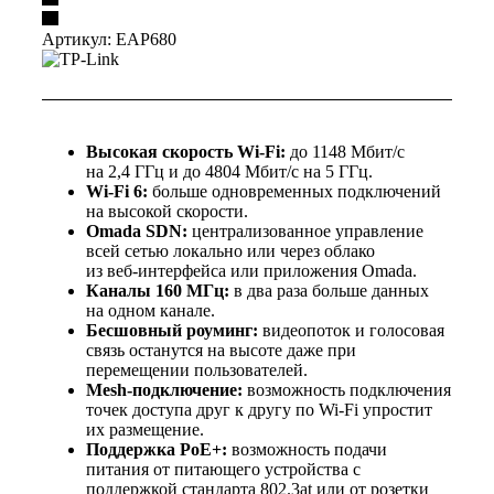
Артикул:
EAP680
Высокая скорость Wi‑Fi:
до 1148 Мбит/с
на 2,4 ГГц и до 4804 Мбит/с на 5 ГГц.
Wi‑Fi 6:
больше одновременных подключений
на высокой скорости.
Omada SDN:
централизованное управление
всей сетью локально или через облако
из веб‑интерфейса или приложения Omada.
Каналы 160 МГц:
в два раза больше данных
на одном канале.
Бесшовный роуминг:
видеопоток и голосовая
связь останутся на высоте даже при
перемещении пользователей.
Mesh-подключение:
возможность подключения
точек доступа друг к другу по Wi‑Fi упростит
их размещение.
Поддержка PoE+:
возможность подачи
питания от питающего устройства с
поддержкой стандарта 802.3at или от розетки