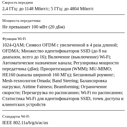
Скороcть передачи
2,4 ГГц: до 1148 Мбит/с; 5 ГГц: до 4804 Мбит/с
Мощность передатчика
Не превышает 100 мВт (20 дБм)
Функции Wi-Fi
1024-QAM; Символ OFDM с увеличенной в 4 раза длиной;
OFDMA; Множество идентификаторов SSID (до 8 на
диапазон, всего до 16); Включение (выключение) Wi-Fi;
Автоматическое назначение канала; Регулировка мощности
передатчика (дБм); Приоритизация (WMM); MU-MIMO;
HE160 (каналы шириной 160 МГц); Бесшовный роуминг;
Mesh-технология Omada; Band Steering; Балансировка
нагрузки; Airtime Fairness; Beamforming; Ограничение
скорости; Перезагрузка по расписанию; Wi-Fi по расписанию;
Статистика Wi-Fi для идентификаторов SSID, точек доступа и
клиентских устройств
Стандарты Wi-Fi
IEEE 802.11a/b/g/n/ac/ax