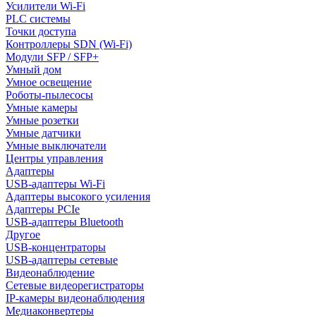
Усилители Wi-Fi
PLC системы
Точки доступа
Контроллеры SDN (Wi-Fi)
Модули SFP / SFP+
Умный дом
Умное освещение
Роботы-пылесосы
Умные камеры
Умные розетки
Умные датчики
Умные выключатели
Центры управления
Адаптеры
USB-адаптеры Wi-Fi
Адаптеры высокого усиления
Адаптеры PCIe
USB-адаптеры Bluetooth
Другое
USB-концентраторы
USB-адаптеры сетевые
Видеонаблюдение
Сетевые видеорегистраторы
IP-камеры видеонаблюдения
Медиаконвертеры