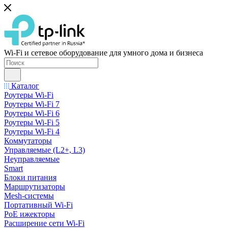
Wi-Fi и сетевое оборудование для умного дома и бизнеса
Каталог
Роутеры Wi-Fi
Роутеры Wi-Fi 7
Роутеры Wi-Fi 6
Роутеры Wi-Fi 5
Роутеры Wi-Fi 4
Коммутаторы
Управляемые (L2+, L3)
Неуправляемые
Smart
Блоки питания
Маршрутизаторы
Mesh-системы
Портативный Wi-Fi
PoE ижекторы
Расширение сети Wi‑Fi