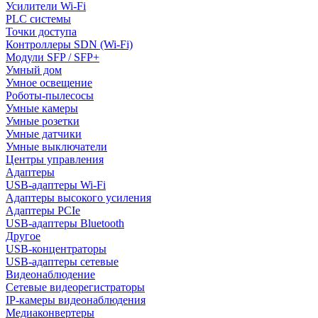
Усилители Wi-Fi
PLC системы
Точки доступа
Контроллеры SDN (Wi-Fi)
Модули SFP / SFP+
Умный дом
Умное освещение
Роботы-пылесосы
Умные камеры
Умные розетки
Умные датчики
Умные выключатели
Центры управления
Адаптеры
USB-адаптеры Wi-Fi
Адаптеры высокого усиления
Адаптеры PCIe
USB-адаптеры Bluetooth
Другое
USB-концентраторы
USB-адаптеры сетевые
Видеонаблюдение
Сетевые видеорегистраторы
IP-камеры видеонаблюдения
Медиаконвертеры