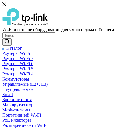
Wi-Fi и сетевое оборудование для умного дома и бизнеса
Каталог
Роутеры Wi-Fi
Роутеры Wi-Fi 7
Роутеры Wi-Fi 6
Роутеры Wi-Fi 5
Роутеры Wi-Fi 4
Коммутаторы
Управляемые (L2+, L3)
Неуправляемые
Smart
Блоки питания
Маршрутизаторы
Mesh-системы
Портативный Wi-Fi
PoE ижекторы
Расширение сети Wi‑Fi