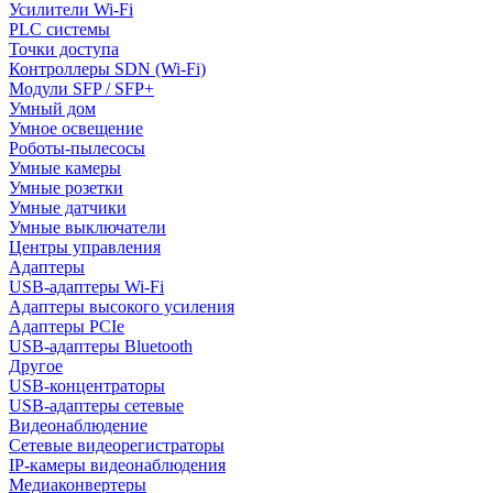
Усилители Wi-Fi
PLC системы
Точки доступа
Контроллеры SDN (Wi-Fi)
Модули SFP / SFP+
Умный дом
Умное освещение
Роботы-пылесосы
Умные камеры
Умные розетки
Умные датчики
Умные выключатели
Центры управления
Адаптеры
USB-адаптеры Wi-Fi
Адаптеры высокого усиления
Адаптеры PCIe
USB-адаптеры Bluetooth
Другое
USB-концентраторы
USB-адаптеры сетевые
Видеонаблюдение
Сетевые видеорегистраторы
IP-камеры видеонаблюдения
Медиаконвертеры