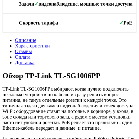
видеонаблюдение, мощные точки доступа
Задачи
✓
PoE
Скорость тарифа
✓
Описание
Характеристики
Отзывы
Оплата
Доставка
Обзор TP-Link TL-SG1006PP
TP-Link TL-SG1006PP выбирают, когда нужно подключить
несколько устройств по кабелю и сразу решить вопрос
питания, не тянув отдельные розетки к каждой точке. Это
типичная задача для камер видеонаблюдения и точек доступа
Wi-Fi: оборудование ставят на потолке, в коридоре, у входа, в
зоне склада или торгового зала, а рядом с местом установки
часто нет удобной розетки. PoE решает это правильно - один
Ethernet-кабель передает и данные, и питание.
Главная логика этой модели - комбинация PoE+ и PoE++. Три