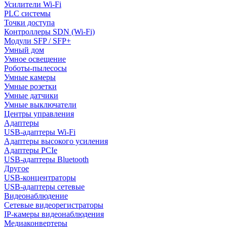
Усилители Wi-Fi
PLC системы
Точки доступа
Контроллеры SDN (Wi-Fi)
Модули SFP / SFP+
Умный дом
Умное освещение
Роботы-пылесосы
Умные камеры
Умные розетки
Умные датчики
Умные выключатели
Центры управления
Адаптеры
USB-адаптеры Wi-Fi
Адаптеры высокого усиления
Адаптеры PCIe
USB-адаптеры Bluetooth
Другое
USB-концентраторы
USB-адаптеры сетевые
Видеонаблюдение
Сетевые видеорегистраторы
IP-камеры видеонаблюдения
Медиаконвертеры