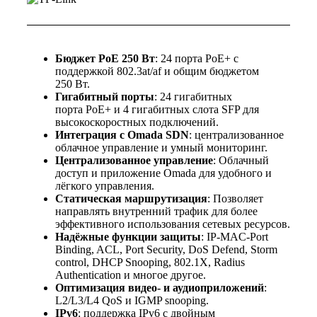
Бюджет PoE 250 Вт
: 24 порта PoE+ с
поддержкой 802.3at/af и общим бюджетом
250 Вт.
Гигабитный порты
: 24 гигабитных
порта PoE+ и 4 гигабитных слота SFP для
высокоскоростных подключений.
Интеграция с Omada SDN
: централизованное
облачное управление и умный мониторинг.
Централизованное управление
: Облачный
доступ и приложение Omada для удобного и
лёгкого управления.
Статическая маршрутизация
: Позволяет
направлять внутренний трафик для более
эффективного использования сетевых ресурсов.
Надёжные функции защиты
: IP-MAC-Port
Binding, ACL, Port Security, DoS Defend, Storm
control, DHCP Snooping, 802.1X, Radius
Authentication и многое другое.
Оптимизация видео- и аудиоприложений
:
L2/L3/L4 QoS и IGMP snooping.
IPv6
: поддержка IPv6 с двойным