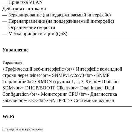
— Привязка VLAN
Действия с потоками
— Зеркалирование (на поддерживаемый интерфейс)
— Перенаправление (на поддерживаемый интерфейс)
— Ограничение скорости
— Метка приоритизации (QoS)
Управление
Управление
• Графический веб-интерфейс<br>• Интерфейс командной
строки через telnet<br>• SNMPv1/v2c/v3<br>• SNMP
Trap/Inform<br>• RMON (группы 1, 2, 3, 9)<br>• Шаблон
SDM<br>• DHCP/BOOTP Client<br>• Dual Image, Dual
Configuration<br>• Мониторинг CPU<br>• Диагностика
кабеля<br>• EEE<br>• SNTP<br>• Системный журнал
Wi-Fi
Стандарты и протоколы