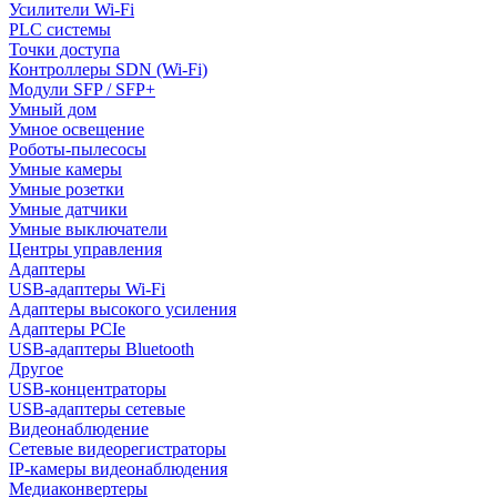
Усилители Wi-Fi
PLC системы
Точки доступа
Контроллеры SDN (Wi-Fi)
Модули SFP / SFP+
Умный дом
Умное освещение
Роботы-пылесосы
Умные камеры
Умные розетки
Умные датчики
Умные выключатели
Центры управления
Адаптеры
USB-адаптеры Wi-Fi
Адаптеры высокого усиления
Адаптеры PCIe
USB-адаптеры Bluetooth
Другое
USB-концентраторы
USB-адаптеры сетевые
Видеонаблюдение
Сетевые видеорегистраторы
IP-камеры видеонаблюдения
Медиаконвертеры