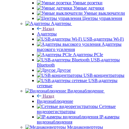
Умные розетки
Умные датчики
Умные выключатели
Центры управления
Адаптеры
Назад
Адаптеры
USB-адаптеры Wi-Fi
Адаптеры
высокого усиления
Адаптеры PCIe
USB-адаптеры
Bluetooth
Другое
USB-концентраторы
USB-адаптеры
сетевые
Видеонаблюдение
Назад
Видеонаблюдение
Сетевые
видеорегистраторы
IP-камеры
видеонаблюдения
Медиаконвертеры