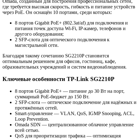
Omada, созданный для построения профессиональных сетей,
где требуется высокая скорость, гибкость и питание устройств
через PoE. Он оснащён 10 портами, среди которых:
8 портов Gigabit PoE+ (802.3at/af) для подключения и
питания точек доступа Wi-Fi, IP-камер, телефонов и
другого оборудования;
2 SFP-слота для оптического подключения к
магистральной сети.
Благодаря такому сочетанию SG2210P становится
оптимальным решением для офисов, гостиниц, кафе,
образовательных учреждений и систем видеонаблюдения.
Ключевые особенности TP-Link SG2210P
8 портов Gigabit PoE+ — питание до 30 Вт на порт,
суммарный PoE-бюджет до 150 Вт.
2 SFP-слота — оптическое подключение для надёжных и
протяжённых сетей.
Smart-управление — VLAN, QoS, IGMP Snooping, ACL,
Loop Prevention.
Omada SDN — централизованное облачное управление
всей сетью.
QoS для приоритизации трафика — оптимизация