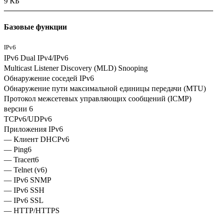
9 КБ
Базовые функции
IPv6
IPv6 Dual IPv4/IPv6
Multicast Listener Discovery (MLD) Snooping
Обнаружение соседей IPv6
Обнаружение пути максимальной единицы передачи (MTU)
Протокол межсетевых управляющих сообщений (ICMP)
версии 6
TCPv6/UDPv6
Приложения IPv6
— Клиент DHCPv6
— Ping6
— Tracert6
— Telnet (v6)
— IPv6 SNMP
— IPv6 SSH
— IPv6 SSL
— HTTP/HTTPS