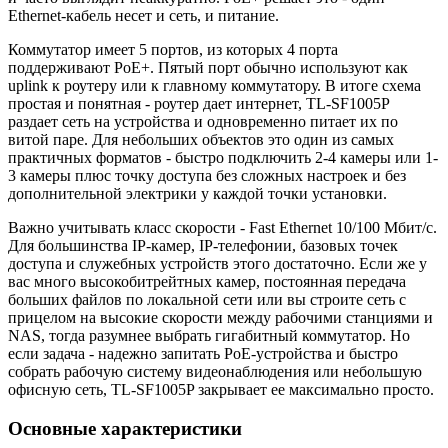
Ethernet-кабель несет и сеть, и питание.
Коммутатор имеет 5 портов, из которых 4 порта
поддерживают PoE+. Пятый порт обычно используют как
uplink к роутеру или к главному коммутатору. В итоге схема
простая и понятная - роутер дает интернет, TL-SF1005P
раздает сеть на устройства и одновременно питает их по
витой паре. Для небольших объектов это один из самых
практичных форматов - быстро подключить 2-4 камеры или 1-
3 камеры плюс точку доступа без сложных настроек и без
дополнительной электрики у каждой точки установки.
Важно учитывать класс скорости - Fast Ethernet 10/100 Мбит/с.
Для большинства IP-камер, IP-телефонии, базовых точек
доступа и служебных устройств этого достаточно. Если же у
вас много высокобитрейтных камер, постоянная передача
больших файлов по локальной сети или вы строите сеть с
прицелом на высокие скорости между рабочими станциями и
NAS, тогда разумнее выбрать гигабитный коммутатор. Но
если задача - надежно запитать PoE-устройства и быстро
собрать рабочую систему видеонаблюдения или небольшую
офисную сеть, TL-SF1005P закрывает ее максимально просто.
Основные характеристики