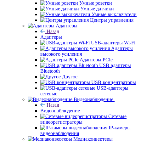
Умные розетки
Умные датчики
Умные выключатели
Центры управления
Адаптеры
Назад
Адаптеры
USB-адаптеры Wi-Fi
Адаптеры
высокого усиления
Адаптеры PCIe
USB-адаптеры
Bluetooth
Другое
USB-концентраторы
USB-адаптеры
сетевые
Видеонаблюдение
Назад
Видеонаблюдение
Сетевые
видеорегистраторы
IP-камеры
видеонаблюдения
Медиаконвертеры