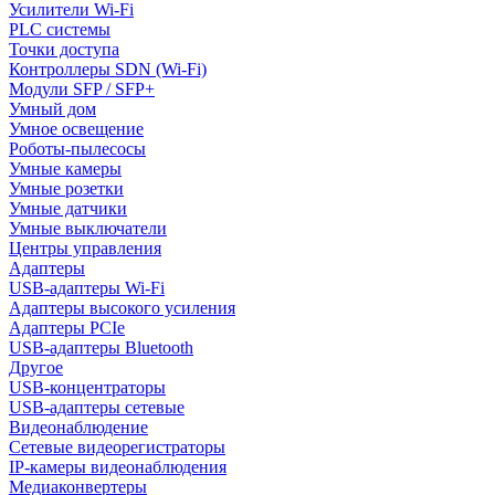
Усилители Wi-Fi
PLC системы
Точки доступа
Контроллеры SDN (Wi-Fi)
Модули SFP / SFP+
Умный дом
Умное освещение
Роботы-пылесосы
Умные камеры
Умные розетки
Умные датчики
Умные выключатели
Центры управления
Адаптеры
USB-адаптеры Wi-Fi
Адаптеры высокого усиления
Адаптеры PCIe
USB-адаптеры Bluetooth
Другое
USB-концентраторы
USB-адаптеры сетевые
Видеонаблюдение
Сетевые видеорегистраторы
IP-камеры видеонаблюдения
Медиаконвертеры