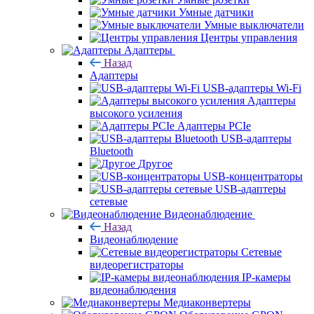
Умные датчики
Умные выключатели
Центры управления
Адаптеры
Назад
Адаптеры
USB-адаптеры Wi-Fi
Адаптеры
высокого усиления
Адаптеры PCIe
USB-адаптеры
Bluetooth
Другое
USB-концентраторы
USB-адаптеры
сетевые
Видеонаблюдение
Назад
Видеонаблюдение
Сетевые
видеорегистраторы
IP-камеры
видеонаблюдения
Медиаконвертеры