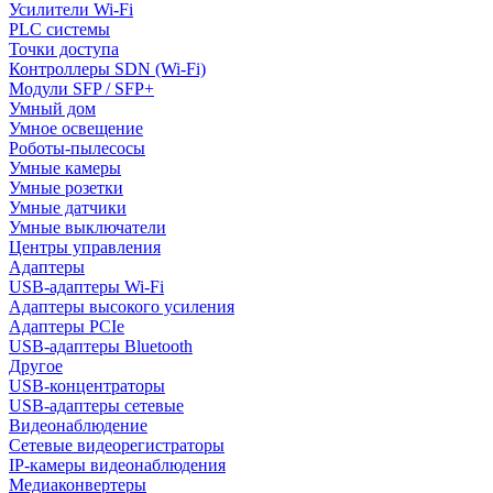
Усилители Wi-Fi
PLC системы
Точки доступа
Контроллеры SDN (Wi-Fi)
Модули SFP / SFP+
Умный дом
Умное освещение
Роботы-пылесосы
Умные камеры
Умные розетки
Умные датчики
Умные выключатели
Центры управления
Адаптеры
USB-адаптеры Wi-Fi
Адаптеры высокого усиления
Адаптеры PCIe
USB-адаптеры Bluetooth
Другое
USB-концентраторы
USB-адаптеры сетевые
Видеонаблюдение
Сетевые видеорегистраторы
IP-камеры видеонаблюдения
Медиаконвертеры