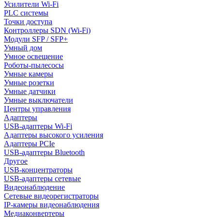
Усилители Wi-Fi
PLC системы
Точки доступа
Контроллеры SDN (Wi-Fi)
Модули SFP / SFP+
Умный дом
Умное освещение
Роботы-пылесосы
Умные камеры
Умные розетки
Умные датчики
Умные выключатели
Центры управления
Адаптеры
USB-адаптеры Wi-Fi
Адаптеры высокого усиления
Адаптеры PCIe
USB-адаптеры Bluetooth
Другое
USB-концентраторы
USB-адаптеры сетевые
Видеонаблюдение
Сетевые видеорегистраторы
IP-камеры видеонаблюдения
Медиаконвертеры