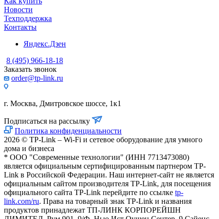
Как купить
Новости
Техподдержка
Контакты
Яндекс.Дзен
8 (495) 966-18-18
Заказать звонок
order@tp-link.ru
г. Москва, Дмитровское шоссе, 1к1
Подписаться на рассылку
Политика конфиденциальности
2026 © TP-Link – Wi-Fi и сетевое оборудование для умного
дома и бизнеса
* ООО "Современные технологии" (ИНН 7713473080)
является официальным сертифицированным партнером TP-
Link в Российской Федерации. Наш интернет-сайт не является
официальным сайтом производителя TP-Link, для посещения
официального сайта TP-Link перейдите по ссылке
tp-
link.com/ru
. Права на товарный знак TP-Link и названия
продуктов принадлежат ТП-ЛИНК КОРПОРЕЙШН
ЛИМИТЕД, Рум 901, 9/Ф, Нью Ист Оушен Сентер, 9 Сайенс