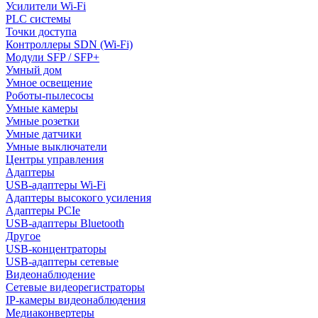
Усилители Wi-Fi
PLC системы
Точки доступа
Контроллеры SDN (Wi-Fi)
Модули SFP / SFP+
Умный дом
Умное освещение
Роботы-пылесосы
Умные камеры
Умные розетки
Умные датчики
Умные выключатели
Центры управления
Адаптеры
USB-адаптеры Wi-Fi
Адаптеры высокого усиления
Адаптеры PCIe
USB-адаптеры Bluetooth
Другое
USB-концентраторы
USB-адаптеры сетевые
Видеонаблюдение
Сетевые видеорегистраторы
IP-камеры видеонаблюдения
Медиаконвертеры